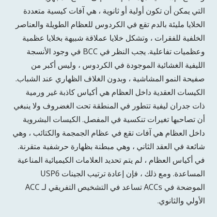
التي يمكن أن تكون أولية أو ثانوية ، هي آفات كيسية متعددة
الخلايا مليئة بالدم تقع في الكردوس للعظام الطويلة والعناصر
الخلفية للفقرات ، وتشكل خلايا عملاقة شبيهة بخلايا عظمية
وعظميات تفاعلية. يجب النظر في BCC في وجود الأنسجة
الليفية الغشائية الموجودة في الكردوس ، وليس أكبر من
صفيحة النمو المشاشية ، وبدون الغلاف الظهاري عند الشباب.
الكيسات العقدية داخل العظام هي أكياس كاذبة غير ورمية
ذات جدران ليفية تتطور في المنطقة تحت الغضروف ولا ينبغي
أن تصاحبها تغيرات تنكسية في المفصل. الكيسات البشروية
داخل العظام هي آفات تقع في عظام الجمجمة والكتائب ، وهي
شائعة في العقد الثاني ، وهي مبطنة بظهارة حرشفية متقرنة.
في أكياس العظام ، لم يتم تحديد العلامات الكيميائية المناعية
المساعدة. ومع ذلك ، فإن إعادة ترتيب الجينات USP6
الموضحة في ACCs تساعد في التشخيص التفريقي لـ ACC
الأولي والثانوي.